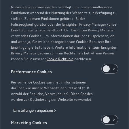
Sonntag
Geschlossen
Notwendige Cookies werden benötigt, um Ihnen grundlegende
Funktionen während der Nutzung der Webseite zur Verfügung zu
stellen. Zu diesen Funktionen gehört z. B. der
Fahrzeugkonfigurator oder der Ensighten Privacy Manager (unser
Einwilligungsmanagementtool). Der Ensighten Privacy Manager
Zurück nach oben
verwendet Cookies, um Informationen darüber zu speichern, ob
und wenn ja, für welche Kategorien von Cookies Benutzer ihre
Einwilligung erteilt haben. Weitere Informationen zum Ensighten
Modelle
Privacy Manager, sowie zu Ihren Rechten als betroffene Person
können Sie in unserer
Cookie Richtlinie
nachlesen.
Kaufen & leasen
Alle Modelle
Performance Cookies
Modelle vergleichen
Service & Zubehör
Performance Cookies sammeln Informationen
Neuwagensuche
darüber, wie unsere Webseite genutzt wird (z. B.
Elektromodelle
Anzahl der Besuche, Verweildauer). Diese Cookies
Gebrauchtwagensuche
Support
werden zur Optimierung der Webseite verwendet.
Saisonale Angebote
Plug-in-Hybride
Gebrauchtwagen
Einstellungen anpassen
Audi Services
Über Audi
Kundenservice
Finanzierung
Marketing Cookies
Garantie
Händlersuche