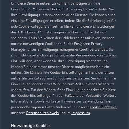
Um diese Dienste nutzen zu können, benötigen wir Ihre
07553 352
Einwilligung. Mit einem Klick auf "Alle akzeptieren" erteilen Sie
Ihre Einwilligung zur Verwendung aller Dienste. Sie können auch
ernst.hahn@autohaushahn.de
einzelne Einwilligungen erteilen, indem Sie die Schieberegler für
jede Cookie-Kategorie einzeln anklicken und diese Einstellungen
durch Klicken auf "Einstellungen speichern und fortfahren"
Kontaktdaten herunterladen
speichern. Falls Sie keinen der Schieberegler anklicken, werden
nur die notwendigen Cookies (z. B. der Ensighten Privacy
Manager, unser Einwilligungsmanagementtool) verwendet. Sie
sind nicht gesetzlich verpflichtet, in die Verwendung von Cookies
einzuwilligen, aber wenn Sie Ihre Einwilligung nicht erteilen,
Öffnungszeiten
können Sie bestimmte unserer Dienste möglicherweise nicht
nutzen. Sie können Ihre Cookie-Einstellungen anhand der unten
aufgeführten Kategorien von Cookies verwalten. Sie können Ihre
Service
Einwilligung jederzeit mit Wirkung zum Zeitpunkt des Widerrufs
widerrufen. Für den Widerruf der Einwilligung beachten Sie bitte
Geschlossen
,
öffnet am
Montag 07:30
die "Cookie-Einstellungen" in der Fußzeile der Webseite. Weitere
Informationen sowie konkrete Hinweise zur Verwendung Ihrer
personenbezogenen Daten finden Sie in unserer
Cookie Richtlinie
,
Montag - Freitag
07:30 - 18:30
unserem
Datenschutzhinweis
und im
Impressum
.
Samstag
08:30 - 13:00
Notwendige Cookies