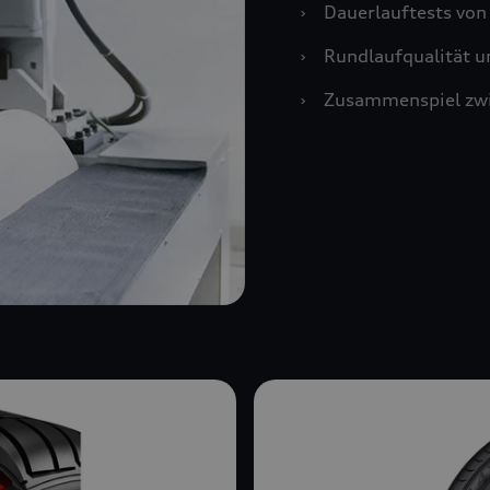
›
Dauerlauftests vo
›
Rundlaufqualität u
›
Zusammenspiel zwi