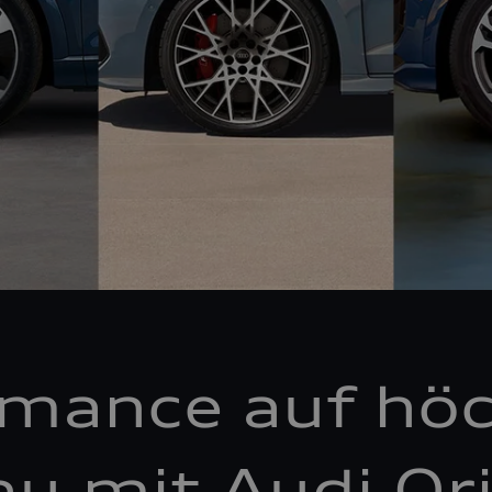
rmance auf hö
au mit Audi Ori