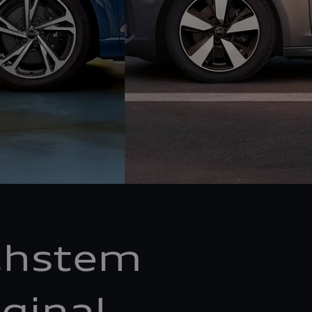
chstem
ginal