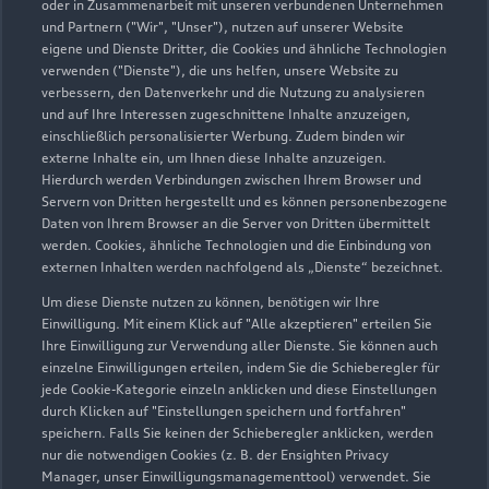
07553 352
oder in Zusammenarbeit mit unseren verbundenen Unternehmen
und Partnern ("Wir", "Unser"), nutzen auf unserer Website
eigene und Dienste Dritter, die Cookies und ähnliche Technologien
ernst.hahn@autohaushahn.de
verwenden ("Dienste"), die uns helfen, unsere Website zu
verbessern, den Datenverkehr und die Nutzung zu analysieren
Kontaktdaten herunterladen
und auf Ihre Interessen zugeschnittene Inhalte anzuzeigen,
einschließlich personalisierter Werbung. Zudem binden wir
externe Inhalte ein, um Ihnen diese Inhalte anzuzeigen.
Hierdurch werden Verbindungen zwischen Ihrem Browser und
Servern von Dritten hergestellt und es können personenbezogene
Öffnungszeiten
Daten von Ihrem Browser an die Server von Dritten übermittelt
werden. Cookies, ähnliche Technologien und die Einbindung von
externen Inhalten werden nachfolgend als „Dienste“ bezeichnet.
Service
Um diese Dienste nutzen zu können, benötigen wir Ihre
Geschlossen
,
öffnet am
Freitag 07:30
Einwilligung. Mit einem Klick auf "Alle akzeptieren" erteilen Sie
Ihre Einwilligung zur Verwendung aller Dienste. Sie können auch
einzelne Einwilligungen erteilen, indem Sie die Schieberegler für
jede Cookie-Kategorie einzeln anklicken und diese Einstellungen
Montag - Freitag
07:30 - 18:30
durch Klicken auf "Einstellungen speichern und fortfahren"
speichern. Falls Sie keinen der Schieberegler anklicken, werden
Samstag
08:30 - 13:00
nur die notwendigen Cookies (z. B. der Ensighten Privacy
Sonntag
Geschlossen
Manager, unser Einwilligungsmanagementtool) verwendet. Sie