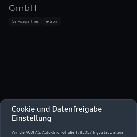
GmbH
Servicepartner
e-tron
Cookie und Datenfreigabe
Hauptstraße 37
Einstellung
88662 Überlingen
Wir, die AUDI AG, Auto-Union-Straße 1, 85057 Ingolstadt, allein